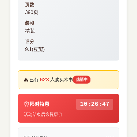
页数
390页
装帧
精装
评分
9.1(豆瓣)
🔥
623
已有
人购买本书
热销中
⏰
10:26:46
限时特惠
活动结束后恢复原价