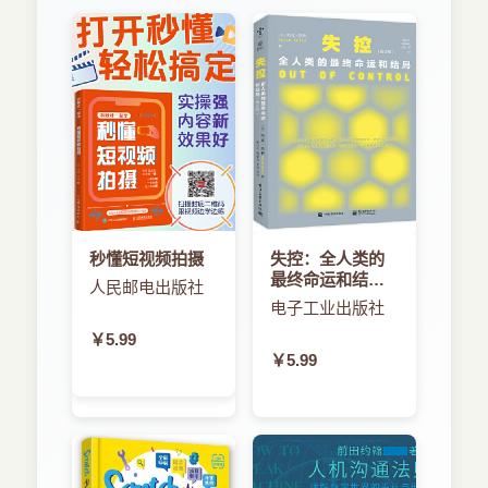
秒懂短视频拍摄
失控：全人类的
最终命运和结局
人民邮电出版社
（修订版）
电子工业出版社
￥5.99
￥5.99