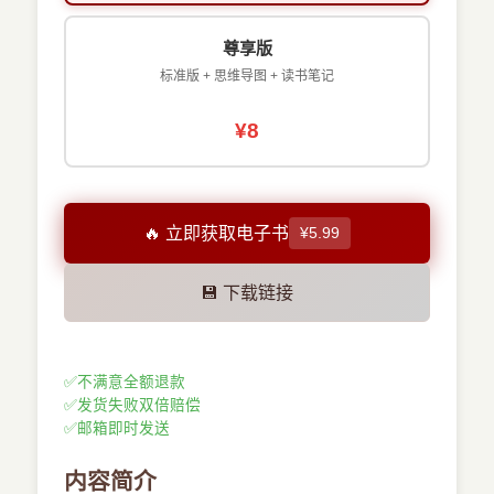
尊享版
标准版 + 思维导图 + 读书笔记
¥8
🔥 立即获取电子书
¥5.99
💾 下载链接
✅
不满意全额退款
✅
发货失败双倍赔偿
✅
邮箱即时发送
内容简介