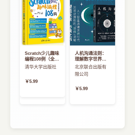
Scratch少儿趣味
人机沟通法则：
编程108例（全视
理解数字世界的
频微课版）
设计与形成
清华大学出版社
北京联合出版有
限公司
￥5.99
￥5.99