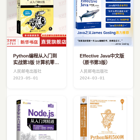
Python编程从入门到
Effective Java中文版
实战第3版 计算机零基
（原书第3版）
础学python编程从入
人民邮电出版社
人民邮电出版社
门到实践精通基础教材
2023-05-01
2024-03-01
程序设计开发书籍蟒蛇
书pyth