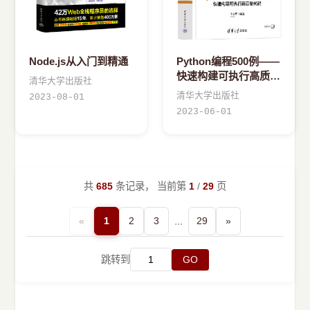
Node.js从入门到精通
Python编程500例——
快速构建可执行高质量
清华大学出版社
代码
清华大学出版社
2023-08-01
2023-06-01
共
685
条记录， 当前第
1
/
29
页
«
1
2
3
...
29
»
跳转到
GO