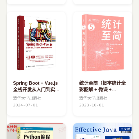
Spring Boot + Vue.js
统计至简（概率统计全
全栈开发从入门到实战
彩图解 + 微课 +
（IntelliJ IDEA版·微课
Python编程）
清华大学出版社
清华大学出版社
视频版）
2024-07-01
2023-10-01