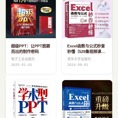
›
其他资源
超级PPT：让PPT脱颖
Excel函数与公式秒查
而出的制作密码
秒懂（529集视频课
+456个实操案例）
电子工业出版社
清华大学出版社
2025-01-01
2024-09-01