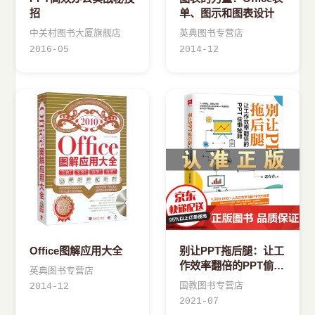
招
单、图示和图表设计
中关村图书大厦旗舰店
英典图书专营店
2016-05
2014-12
Office图解应用大全
别让PPT拖后腿：让工
作效率翻倍的PPT偷懒
英典图书专营店
秘籍
国教图书专营店
2014-12
2021-07