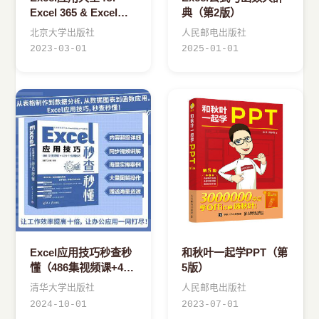
Excel 365 & Excel
典（第2版）
2021 Excel Home出品
北京大学出版社
人民邮电出版社
函数图表VBA/Po
2023-03-01
2025-01-01
Excel应用技巧秒查秒
和秋叶一起学PPT（第
懂（486集视频课+425
5版）
个应用技巧）
清华大学出版社
人民邮电出版社
2024-10-01
2023-07-01