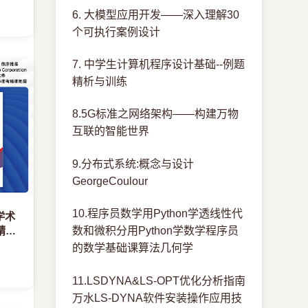
6. 大模型应用开发——深入理解30
个可执行案例设计
7. 中学生计算机程序设计基础--例题
精析与训练
8.5G标准之网络架构——构建万物
互联的智能世界
9.分布式系统:概念与设计
GeorgeCoulour
10.程序员数学用Python学透线性代
学术
精通
数和微积分用Python学数学程序员
视化
的数学基础课算法几何学
11.LSDYNA&LS-OPT优化分析指南
万水LS-DYNA软件安装操作应用技