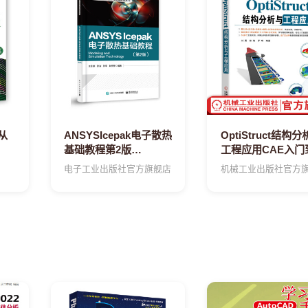
从
ANSYSIcepak电子散热
OptiStruct结构
基础教程第2版
工程应用CAE入门
ANSYSIcepak电子散热
通稀缺经典教程再
电子工业出版社官方旗舰店
机械工业出版社官方
分析书籍