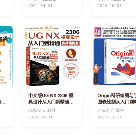
2024-04-01
2024-10-01
中文版UG NX 2306 模
Origin科研绘图与
书籍
具设计从入门到精通
图表绘制从入门到
（实战案例版）
科技绘图与科学可
水利水电出版社
北京大学出版社
o
专业教程
2024-09-01
2023-11-11