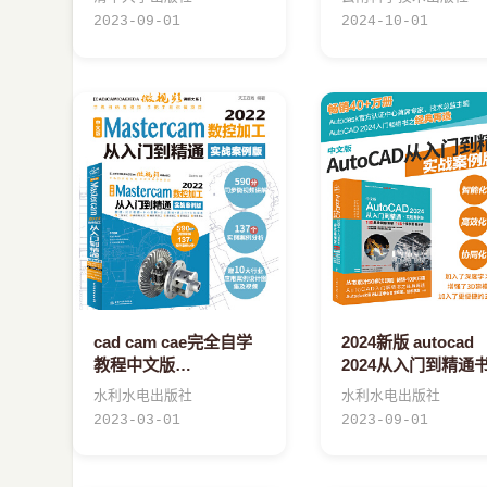
2023-09-01
2024-10-01
cad cam cae完全自学
2024新版 autocad
教程中文版
2024从入门到精通
Mastercam2022数控加
实战案例视频版
水利水电出版社
水利水电出版社
工从入门到精通 实战案
CADCAMCAE Aut
2023-03-01
2023-09-01
例视频版 masterca
CAD教材自学版