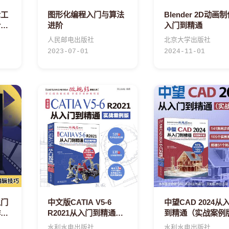
示工
图形化编程入门与算法
Blender 2D动画
阶丛
进阶
入门到精通
人民邮电出版社
北京大学出版社
2023-07-01
2024-11-01
入门
中文版CATIA V5-6
中望CAD 2024从
作技
R2021从入门到精通
到精通（实战案例
（实战案例版）
水利水电出版社
水利水电出版社