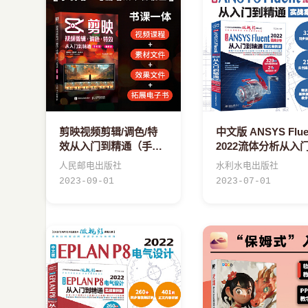
剪映视频剪辑/调色/特
中文版 ANSYS Flue
效从入门到精通（手机
2022流体分析从入
版+电脑版）
精通（实战案例版
人民邮电出版社
水利水电出版社
体计算ansys fluen
2023-09-01
2023-07-01
值计算方法