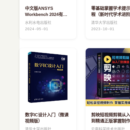
中文版ANSYS
零基础掌握学术提
Workbench 2024有限
程（新时代学术进
元分析从入门到精通
书）
水利水电出版社
清华大学出版社
（实战案例版）
2024-05-01
2023-10-01
数字IC设计入门（微课
剪映短视频剪辑从
视频版）
到精通正版掌握制
巧简单易学正版书
清华大学出版社
云南科学技术出版社