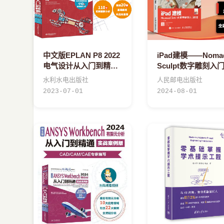
中文版EPLAN P8 2022
iPad建模——Noma
电气设计从入门到精通
Sculpt数字雕刻入
（实战案例版）eplan
程
水利水电出版社
人民邮电出版社
书籍 电气工程师书籍电
2023-07-01
2024-08-01
气自动化书籍 epla