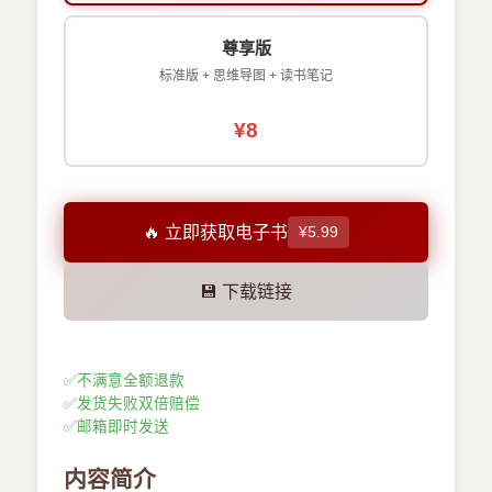
尊享版
标准版 + 思维导图 + 读书笔记
¥8
🔥 立即获取电子书
¥5.99
💾 下载链接
✅
不满意全额退款
✅
发货失败双倍赔偿
✅
邮箱即时发送
内容简介