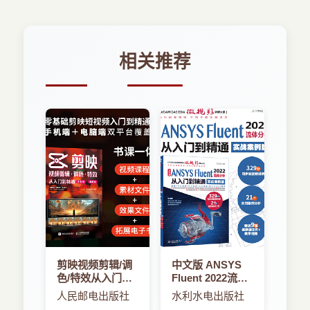
相关推荐
剪映视频剪辑/调
中文版 ANSYS
色/特效从入门到
Fluent 2022流体
精通（手机版+电
分析从入门到精
人民邮电出版社
水利水电出版社
脑版）
通（实战案例