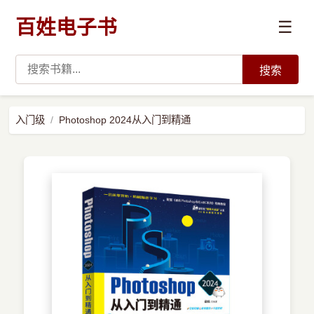
百姓电子书
☰
搜索
›
编程语言
入门级
Photoshop 2024从入门到精通
›
开发技术
›
数据科学与AI
›
系统与运维
›
前沿技术
›
学习路径