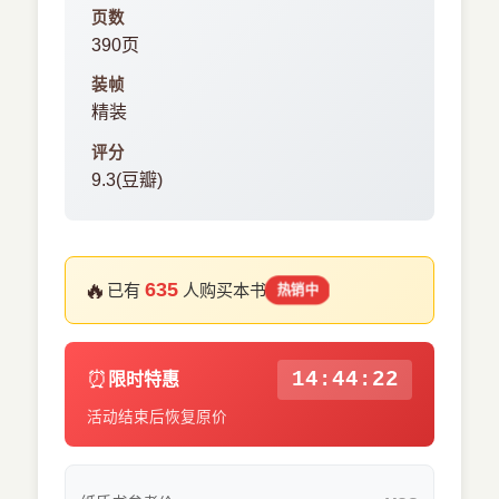
页数
390页
装帧
精装
评分
9.3(豆瓣)
🔥
635
已有
人购买本书
热销中
⏰
14:44:22
限时特惠
活动结束后恢复原价