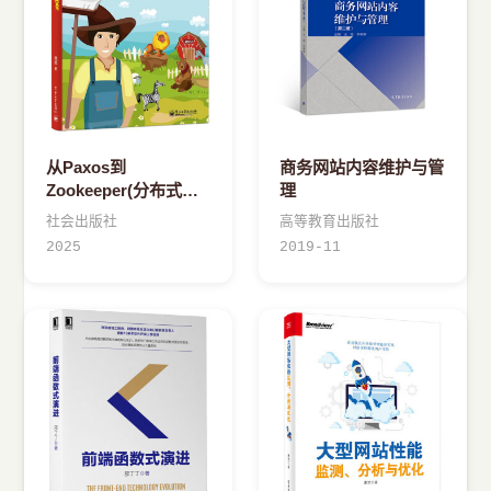
从Paxos到
商务网站内容维护与管
Zookeeper(分布式一
理
致性原理与实践大型网
社会出版社
高等教育出版社
站和分布式系统开发教
2025
2019-11
材编程教程程序