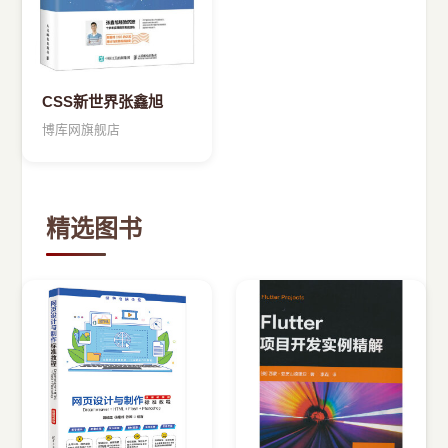
CSS新世界张鑫旭
博库网旗舰店
精选图书