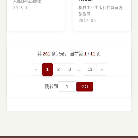
人民邮电出版社
机械工业出版社自营官方
2016-11
旗舰店
2017-05
共
261
条记录， 当前第
1
/
11
页
«
1
2
3
...
11
»
跳转到
GO