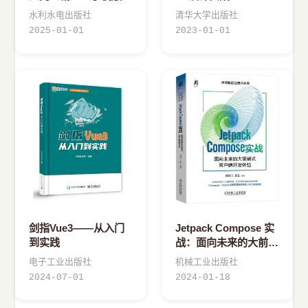
+电脑版+网页版）剪
水利水电出版社
清华大学出版社
映AI、短视频剪辑、剪
2025-01-01
2023-01-01
映书、剪映教程、视频
处理软件、抖音快手
剑指Vue3——从入门
Jetpack Compose 实
到实践
战：面向未来的大前端
式客户端开发体验 郭
电子工业出版社
机械工业出版社
效江 庞立
2024-07-01
2024-01-18