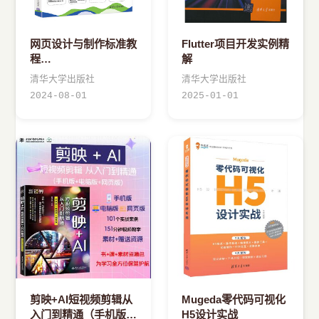
网页设计与制作标准教
Flutter项目开发实例精
程
解
Dreamweaver+HTML+Flash+Photoshop（微
清华大学出版社
清华大学出版社
课视频版）
2024-08-01
2025-01-01
剪映+AI短视频剪辑从
Mugeda零代码可视化
入门到精通（手机版
H5设计实战