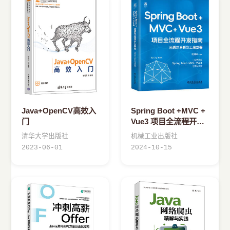
Java+OpenCV高效入
Spring Boot +MVC +
门
Vue3 项目全流程开发
指南：从需求分析到上
清华大学出版社
机械工业出版社
线部署 花树峰
2023-06-01
2024-10-15