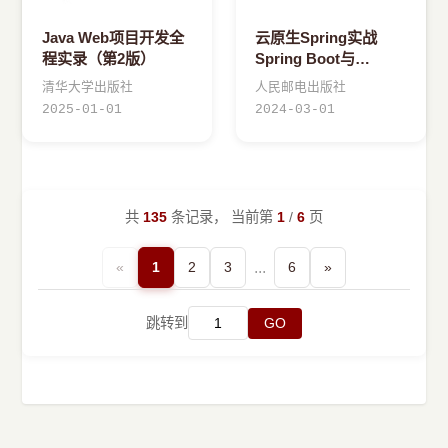
Java Web项目开发全
云原生Spring实战
程实录（第2版）
Spring Boot与
Kubernetes实践
清华大学出版社
人民邮电出版社
2025-01-01
2024-03-01
共
135
条记录， 当前第
1
/
6
页
«
1
2
3
...
6
»
跳转到
GO