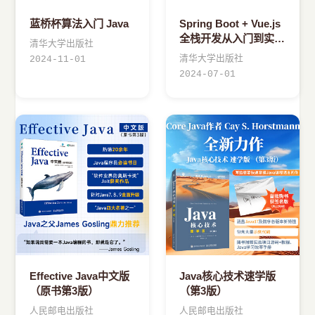
蓝桥杯算法入门 Java
Spring Boot + Vue.js
全栈开发从入门到实战
清华大学出版社
（IntelliJ IDEA版·微课
清华大学出版社
2024-11-01
视频版）
2024-07-01
Effective Java中文版
Java核心技术速学版
（原书第3版）
（第3版）
人民邮电出版社
人民邮电出版社