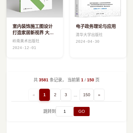
室内装饰施工图设计
电子政务理论与应用
打造家居新视界 大匠
清华大学出版社
系列 高等院校美术 设
岭南美术出版社
2024-04-30
计专业系列教材 岭南
2024-12-01
美术出版社
共
3581
条记录， 当前第
1
/
150
页
«
1
2
3
...
150
»
跳转到
GO