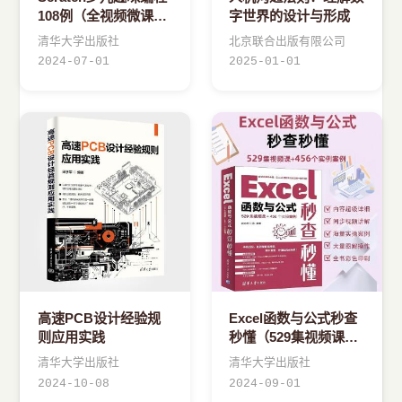
108例（全视频微课
字世界的设计与形成
版）
清华大学出版社
北京联合出版有限公司
2024-07-01
2025-01-01
高速PCB设计经验规
Excel函数与公式秒查
则应用实践
秒懂（529集视频课
+456个实操案例）
清华大学出版社
清华大学出版社
2024-10-08
2024-09-01