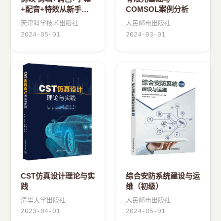
+配音+特效从新手到
COMSOL案例分析
高手（手机版+电脑
天津科学技术出版社
人民邮电出版社
版）
2024-05-01
2024-03-01
CST仿真设计理论与实
综合安防系统建设与运
践
维（初级）
清华大学出版社
人民邮电出版社
2023-04-01
2024-05-01