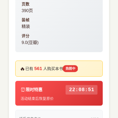
页数
390页
装帧
精装
评分
9.0(豆瓣)
🔥
561
已有
人购买本书
热销中
⏰
22:08:51
限时特惠
活动结束后恢复原价