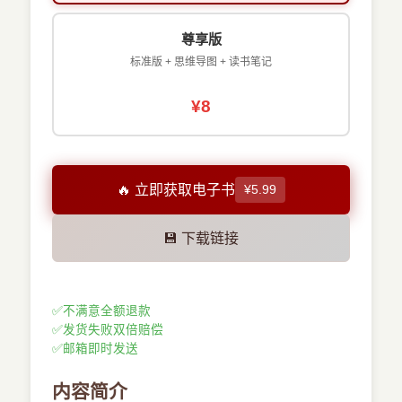
尊享版
标准版 + 思维导图 + 读书笔记
¥8
🔥 立即获取电子书
¥5.99
💾 下载链接
✅
不满意全额退款
✅
发货失败双倍赔偿
✅
邮箱即时发送
内容简介