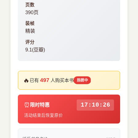
页数
390页
装帧
精装
评分
9.1(豆瓣)
🔥
497
已有
人购买本书
热销中
⏰
17:10:26
限时特惠
活动结束后恢复原价