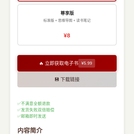
尊享版
标准版 + 思维导图 + 读书笔记
¥8
🔥 立即获取电子书
¥5.99
💾 下载链接
✅
不满意全额退款
✅
发货失败双倍赔偿
✅
邮箱即时发送
内容简介