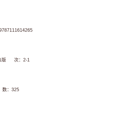
9787111614265
/1版 次：2-1
页 数：325