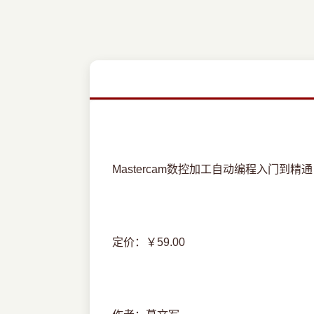
Mastercam数控加工自动编程入门到精通
定价：￥59.00