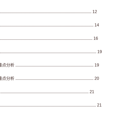
........................................................................... 12
.................................................................... 14
...................................................................... 16
............................................................................ 19
............................................................. 19
............................................................. 20
............................................................ 21
......................................................................... 21