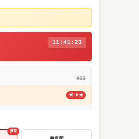
11:41:22
¥23
省 18 元
推荐
尊享版