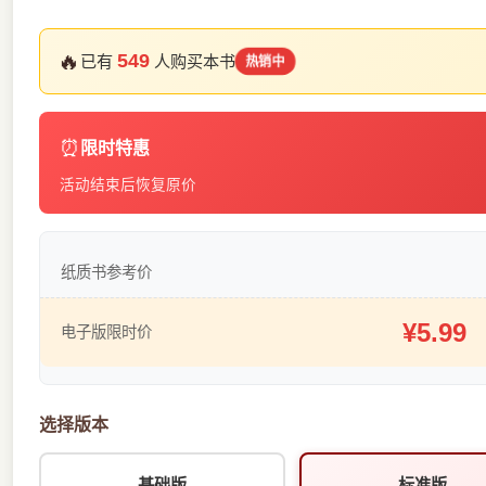
🔥
549
已有
人购买本书
热销中
⏰
限时特惠
活动结束后恢复原价
纸质书参考价
¥5.99
电子版限时价
选择版本
基础版
标准版