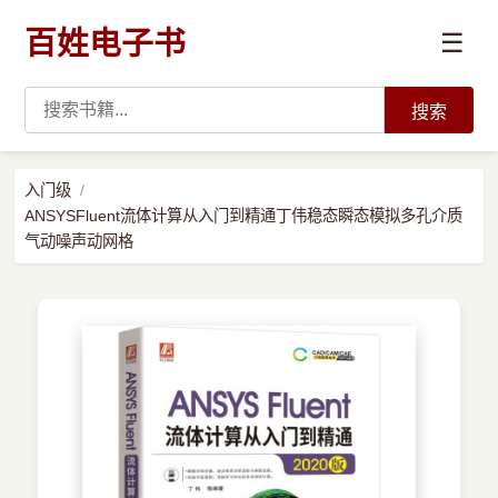
百姓电子书
☰
搜索
›
编程语言
入门级
ANSYSFluent流体计算从入门到精通丁伟稳态瞬态模拟多孔介质
›
开发技术
气动噪声动网格
›
数据科学与AI
›
系统与运维
›
前沿技术
›
学习路径