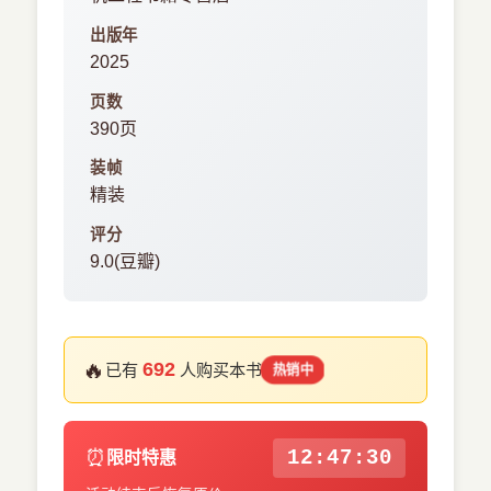
出版年
2025
页数
390页
装帧
精装
评分
9.0(豆瓣)
🔥
692
已有
人购买本书
热销中
⏰
12:47:29
限时特惠