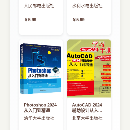
精通（手机版+电
分析从入门到精
人民邮电出版社
水利水电出版社
脑版）
通（实战案例
版）流体计算
￥5.99
￥5.99
ansys fluent数值
计算方法
Photoshop 2024
AutoCAD 2024
从入门到精通
辅助设计从入门
到精通
清华大学出版社
北京大学出版社