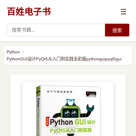
百姓电子书
☰
搜索
›
编程语言
Python
PythonGUI设计PyQt5从入门到实践全彩版pythonguipyqt5gui
›
开发技术
›
数据科学与AI
›
系统与运维
›
前沿技术
›
学习路径