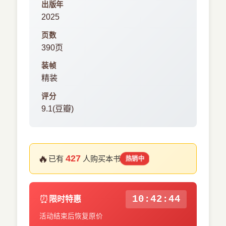
出版年
2025
页数
390页
装帧
精装
评分
9.1(豆瓣)
🔥
427
已有
人购买本书
热销中
⏰
10:42:43
限时特惠
活动结束后恢复原价