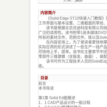
开本：
16开
内容简介
《Solid Edge ST10快速入门教程》
工作界面与基本设置、二维截面的草绘
该书是根据北京兆迪科技有限公司给国
广泛的适用性。该书附带1张多媒体DVD
所有的素材文件、范例文件、练以及Soli
在内容安排上，为了使读者更快地掌握该
实际应用的形式讲述了一些生产一线产
尽快地上手，提率。该书在主要章节中还安
零部件三维建模（含钣金、曲面）、装
该书可作为工程技术人员的SolidEdg
练。
目录
前言
本书导读
第1章 Solid Ed能概述
1．1 CAD产品设计的一般过程