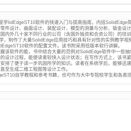
是学lidEdgeST10软件的快速入门与提高指南，内括SolidEdg
、零件设计、曲面设计、装配设计、模型的测量与分析、钣金设
内外几十家不同行业的公司（含国外独资和合资公司）的培训
学，制作了大量SolidEdge应用技巧和具有针对性的实例教
dEdgeST10软件的配置文件。该书附采用低版本软行讲解。
软件的能，书中结合大量的范例对SolidEdge软件中一些
品的设计过程，能使读者较快入设计状态；在写作方式上，该书
排了便于读一步巩固所学的知识。读者在系统学后，能够迅速地运用
配直至生成二维工程图等设计工作。
eST10自学教程和参考书籍，也可作为大中专院校学生和各类培训