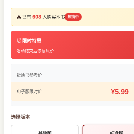
🔥
608
已有
人购买本书
热销中
⏰
限时特惠
活动结束后恢复原价
纸质书参考价
¥5.99
电子版限时价
选择版本
基础版
标准版