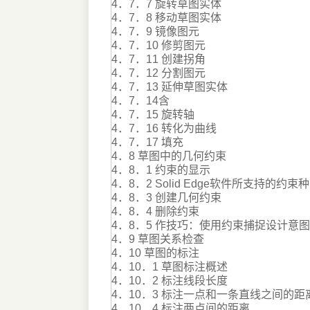
4．7．7 旋转草图实体
4．7．8 移动草图实体
4．7．9 镜像图元
4．7．10 修剪图元
4．7．11 创建拐角
4．7．12 分割图元
4．7．13 延伸草图实体
4．7．14含
4．7．15 旋转轴
4．7．16 转化为曲线
4．7．17 填充
4．8 草图中的几何约束
4．8．1 约束的显示
4．8．2 Solid Edge软件所支持的约束
4．8．3 创建几何约束
4．8．4 删除约束
4．8．5 作技巧：使用约束捕捉设计意图
4．9 草图关系检查
4．10 草图的标注
4．10．1 草图标注概述
4．10．2 标注线段长度
4．10．3 标注一点和一条直线之间的距
4．10．4 标注两点间的距离