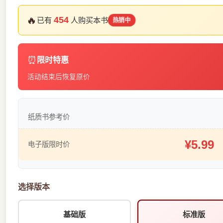
🔥
454
已有
人购买本书
热销中
⏰
限时特惠
活动结束后恢复原价
纸质书参考价
¥5.99
电子版限时价
选择版本
基础版
标准版