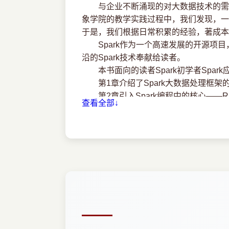
2.1 RDD弹性分布式数据集 21
与企业不断涌现的对大数据技术的需求
2.1.1 RDD简介 22
象学院的教学实践过程中，我们发现，一
2.1.2 深入理解RDD 22
于是，我们根据日常积累的经验，著成本
2.1.3 RDD特性总结 24
Spark作为一个高速发展的开源项目，最
2.2 Spark程序模型 25
沿的Spark技术奉献给读者。
2.3 Spark算子 26
本书面向的读者Spark初学者Spark
2.3.1 算子简介 26
第1章介绍了Spark大数据处理框架的
2.3.2 Value型Transmation算子 27
第2章引入Spark编程中的核心——
查看全部↓
2.3.3 Key-Value型Transmation算子 32
第3章主要讲述了Spark的工作机制与
2.3.4 Action算子 34
地剖析了Spark的存储及IO、通信机制、容
2.4 本章小结 37
第4章对Spark的代码布局做了宏观介
第3章 Spark机制原理 38
时，本章从另一个角度分析了Client、Mast
3.1 Spark应用执行机制分析 38
第5章介绍了YARN的基本原理及基于
3.1.1 Spark应用的基本概念 38
职能。在本章的后半部分，主要从资源配置
3.1.2 Spark应用执行机制概要 39
第6章一一讲解了BDAS中的主要模块。由Sp
3.1.3 应用提交与执行 41
式计算的模块Spark Streaming。
3.2 Spark调度机制 42
应用，以及机器学习的基本概念和基本算
3.2.1 Application的调度 42
第7章首先详细叙述了Spark调优的