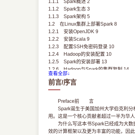
1.1.1 Spark概述 2
1.1.2 Spark生态 3
1.1.3 Spark架构 5
1.2 在Linux集群上部署Spark 8
1.2.1 安装OpenJDK 9
1.2.2 安装Scala 9
1.2.3 配置SSH免密码登录 10
1.2.4 Hadoop的安装配置 10
1.2.5 Spark的安装部署 13
1.2.6 Hadoop与Spark的集群复制 14
查看全部↓
1.3 Spark 集群试运行 15
前言/序言
1.4 Intellij IDEA的安装与配置 17
1.4.1 Intellij的安装 17
1.4.2 Intellij的配置 17
Preface前 言
1.5 Eclipse IDE的安装与配置 18
Spark诞生于美国加州大学伯克利分校
1.6 使用Spark Shell开发运行Spark程序
用。这是一个核心贡献者超过一半为华人
1.7 本章小结 20
为什么写这本书Spark已经成为大数据计
第2章 Spark 编程模型 21
效的计算框架以及更为丰富的功能，因此