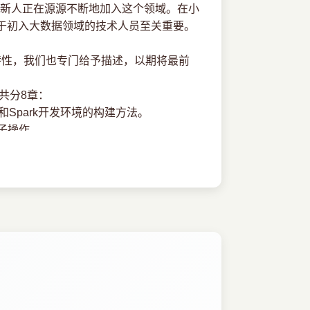
新人正在源源不断地加入这个领域。在小
对于初入大数据领域的技术人员至关重要。
的新特性，我们也专门给予描述，以期将最前
共分8章：
Spark开发环境的构建方法。
子操作。
ark程序的宏观执行过程。此外，更深入
DD是如何落地到Worker上执行的。同
park Shuffle与Spark存储机制。
程，详细介绍了各个阶段的资源管理和调度
rame。接着深入讲解Spark生态中用于流
，重点介绍了Spark MLlib的架构及编程
决问题的常用策略，最后启发读者在此基