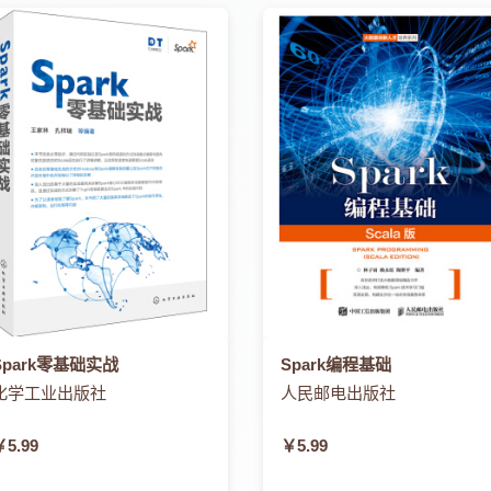
ager的调度 46
k Core、Spark SQL、MLlib、Spark Streaming、S
的代码样例更详细地说明和讲解了SparkSession、结构化Strea
细了解Spark技术的读者，请从第1章开始通读全书；对于有一定
阅读第1～3章即可。
专家团队在大数据项目开发以及Spark教学课程中的经验积
笔者水平有限，书中难免存在谬误，也可能存在若干技术细节描
的意见或者建议反馈给我们。
信 57
k的开源贡献者们，Spark是当今大数据领域伟大的开源项目之一
谢姜冰钰、陈超、冼茂源等每一位内容贡献者，感谢他们花费大量
的内容。
艺，他们对本书的内容和结构提供了非常宝贵的意见。
Spark零基础实战
Spark编程基础
化学工业出版社
人民邮电出版社
￥5.99
￥5.99