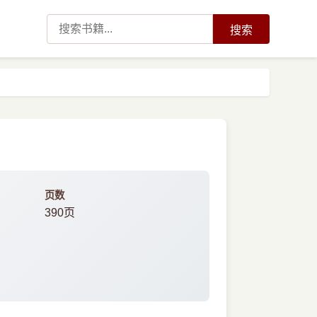
搜索
页数
390页