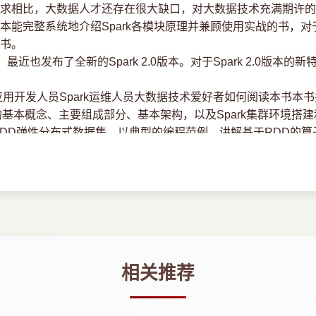
相比，大数据人才还存在很大缺口，对大数据技术充满期许的
本能完整系统地介绍Spark各模块原理并兼顾使用实战的书，
书。
近也发布了全新的Spark 2.0版本。对于Spark 2.0版本
应用开发人员Spark运维人员大数据技术爱好者如何阅读本书本书
基本概念、主要组成部分、基本架构，以及Spark集群环境搭建和
RDD弹性分布式数据集，以典型的编程范例，讲解基于RDD的算
原理，剖析了Spark的提交和执行时的具体机制，重点强调了Sp
错机制和Shuffle机制。
绍，并对Spark的执行主线进行详细剖析，从代码层面详细讲述R
er与Worker之间的交互过程，深入讲述了Spark的两个重要功能点及S
YARN的Spark程序提交，并结合从程序提交到落地执行的过
的角度对YARN及基于YARN的Spark做了较为详细的介绍。
ark SQL开始，介绍了Spark SQL及其编程模型和DataF
相关推荐
之后，讲解了Spark R的基本概念及操作。 最后针对机器学习的流行趋势
法。
几个重要方面，接着给出了工业实践中常见的一些问题，以及解