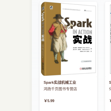
3.2.2 job的调度 43
础上进一步思考和探索。
3.2.3 stage（调度阶段）和TasksetMan
第8章描述了Spark 2.0.0发布之后，Spar
3.2.4 task的调度 50
对于变化较大的Spark SQL，书中用实际
3.3 Spark存储与I/O 52
对于Spark的初学者或希望从零开始详
3.3.1 Spark存储系统概览 52
读；如果只想了解Spark最基本的原理，
3.3.2 BlockManager中的通信 54
资源和勘误本书大量资源来源于小象学院
3.4 Spark通信机制 54
档（http://spark.apache.org/）。
3.4.1 分布式通信方式 54
由于Spark技术正在飞速发展，加之
3.4.2 通信框架AKKA 56
大家关注微信服务号“小象学院”，把您
3.4.3 Client、Master和Worker之间的通
致谢首先应该感谢Apache Spar
3.5 容错机制及依赖 65
本书以小象学院git项目方式管理。感
3.5.1 Lineage（血统）机制 66
际工作、学习过程中的体会，融汇成丰富
3.5.2 Checkpoint（检查点）机制 68
感谢本书的审阅者樊明璐、杨福川、李
Spark实战机械工业
3.6 Shuffle机制 70
鸿扬千页图书专营店
3.6.1 什么是Shuffle 70
3.6.2 Shuffle历史及细节 72
￥5.99
3.7 本章小结 78
第4章 深入Spark内核 79