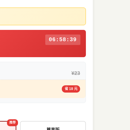
06:58:38
¥23
省 18 元
推荐
尊享版