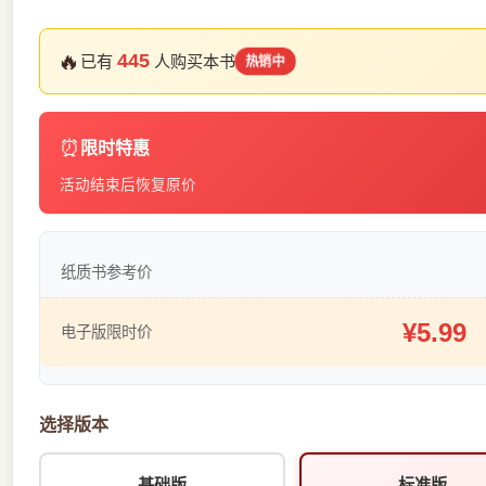
🔥
445
已有
人购买本书
热销中
⏰
限时特惠
活动结束后恢复原价
纸质书参考价
¥5.99
电子版限时价
选择版本
基础版
标准版