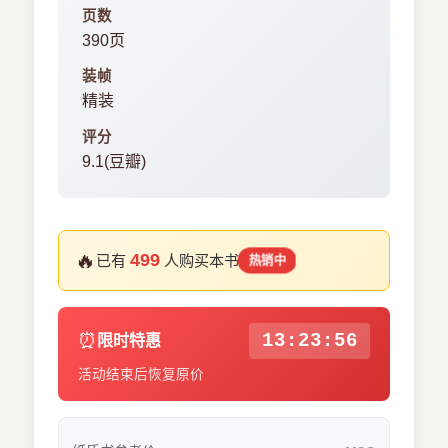
页数
390页
装帧
精装
评分
9.1(豆瓣)
🔥
499
已有
人购买本书
热销中
⏰
13:23:55
限时特惠
活动结束后恢复原价