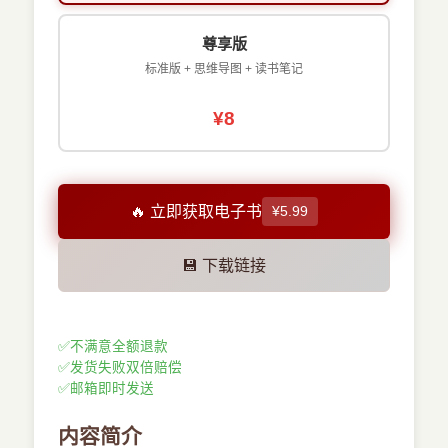
尊享版
标准版 + 思维导图 + 读书笔记
¥8
🔥 立即获取电子书
¥5.99
💾 下载链接
✅
不满意全额退款
✅
发货失败双倍赔偿
✅
邮箱即时发送
内容简介