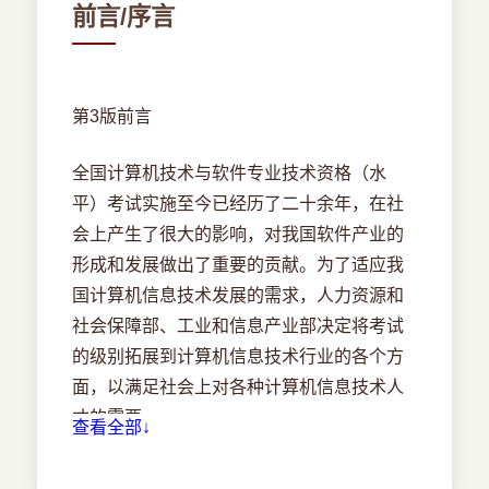
前言/序言
2．2．1 汇编程序基本原理
算法与数据结构密切相关，数据结构是算法
2．2．2 编译程序基本原理
设计的基础，合理的数据结构可使算法简单
2．2．3 解释程序基本原理
而高效。
第3版前言
第3章 数据结构与算法
3.1 线性结构
全国计算机技术与软件专业技术资格（水
3．1 线性结构
平）考试实施至今已经历了二十余年，在社
线性结构的特点是数据集合中的元素之间是
3．1．1 线性表
会上产生了很大的影响，对我国软件产业的
一种线性关系，数据元素“一个接一个地排
3．1．2 栈和队列
形成和发展做出了重要的贡献。为了适应我
列”，也就是一个序列。
3．1．3 串
国计算机信息技术发展的需求，人力资源和
3．2 数组和矩阵
3.1.1 线性表
社会保障部、工业和信息产业部决定将考试
3．3 树和图
的级别拓展到计算机信息技术行业的各个方
3．3．1 树
线性表是指一个序列，常采用两种存储方
面，以满足社会上对各种计算机信息技术人
3．3．2 图
法：顺序存储和链式存储，主要的操作是插
才的需要。
3．4 常用算法
查看全部↓
入、删除和查找。
3．4．1 算法概述
编者受全国计算机专业技术资格考试办公室
3．4．2 排序