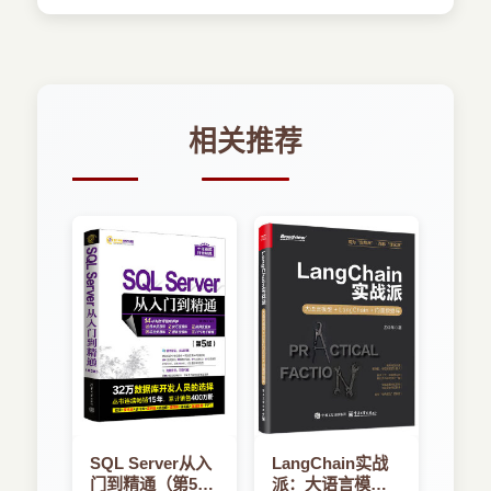
1．线性表的定义
委托，对《数据库系统工程师教程》一书进
3．4．3 查找
行改写，以适应新的考试大纲要求。在考试
3．4．4 递归算法
一个线性表是n个元素的有限序列（n³0），
大纲中，要求考生掌握的知识面很广，每个
3．4．5 图的相关算法
通常表示为（a1, a2, …, an），其特点是在
章节的内容都能构成相关领域的一门课程，
非空的线性表中：
相关推荐
因此编写的难度很高。考虑到参加考试的人
第4章 操作系统知识
员已有一定的基础，所以本书中只对考试大
4．1 操作系统基础知识
（1）存在唯一的一个称作“第一个”的元素。
纲中所涉及的知识领域的要点加以阐述，但
4．1．1 操作系统的基本概念
限于篇幅所限，不能详细地展开，请读者谅
4．1．2 操作系统分类及特点
（2）存在唯一的一个称作“最后一个”的元
解。
4．1．3 操作系统的发展
素。
4．2 进程管理
全书共分14章，各章节内容安排如下：
（3）除第一个元素外，序列中的每个元素均
4．2．1 基本概念
只有一个直接前驱。
4．2．2 进程的控制
第1章主要介绍计算机系统基础知识、计算机
4．2．3 进程间的通信
体系结构以及安全性、可靠性和系统性能评
（4）除最后一个元素外，序列中的每个元素
4．2．4 管程
测基础、多媒体基础知识。
均只有一个直接后继。
……
SQL Server从入
LangChain实战
门到精通（第5
派：大语言模型