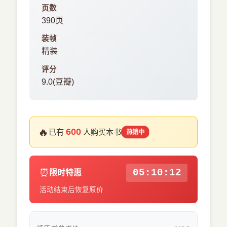
页数
390页
装帧
精装
评分
9.0(豆瓣)
🔥
600
已有
人购买本书
热销中
⏰
05:10:11
限时特惠
活动结束后恢复原价