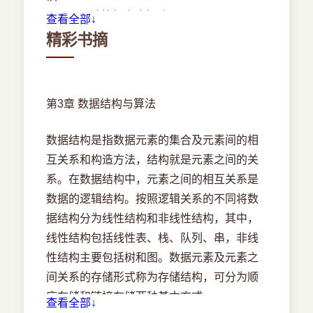
1．3．1 计算机安全概述
查看全部↓
1．3．2 加密技术和认证技术
精彩书摘
1．3．3 计算机可靠性
1．3．4 计算机系统的性能评价
1．4 多媒体基础知识
第3章 数据结构与算法
1．4．1 多媒体计算机系统
1．4．2 声音
数据结构是指数据元素的集合及元素间的相
1．4．3 图形和图像
互关系和构造方法，结构就是元素之间的关
1．4．4 动画和视频
系。在数据结构中，元素之间的相互关系是
1．4．5 虚拟现实
数据的逻辑结构。按照逻辑关系的不同将数
据结构分为线性结构和非线性结构，其中，
第2章 程序语言基础知识
线性结构包括线性表、栈、队列、串，非线
2．1 程序语言概述
性结构主要包括树和图。数据元素及元素之
2．1．1 程序语言的基本概念
间关系的存储形式称为存储结构，可分为顺
2．1．2 程序语言的基本成分
序存储和链接存储两种基本方式。
查看全部↓
2．2 程序语言翻译基础