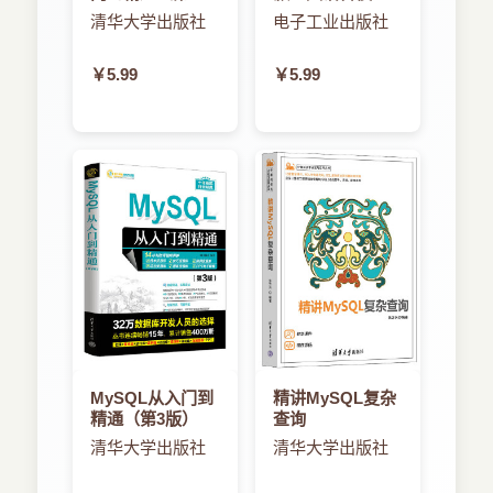
第2章主要介绍程序设计语言的基本概念与基
版）
+LangChain+向
清华大学出版社
电子工业出版社
第5章 网络基础知识
本成分，阐述了汇编程序、编译程序与解释
量数据库
第6章 数据库技术基础
程序的基本原理。
￥5.99
￥5.99
第7章 关系数据库
第8章 SQL语言
第3章主要介绍数据结构中线性结构、数组、
第9章 系统开发和运行知识
矩阵、树和图的基本概念，阐述了查找和排
第10章 数据库设计
序的基本方法和算法；算法设计与分析的基
第11章 事务管理
本概念等。
第12章 数据库发展和新技术
第13章 标准化和知识产权基础知识
第4章主要介绍操作系统中进程管理、存储管
第14章 数据库案例分析
理、设备管理、文件管理、作业管理以及网
络语嵌入式操作系统基础知识。
第5章主要介绍网络体系结构、网络互联硬
MySQL从入门到
精讲MySQL复杂
精通（第3版）
查询
件、网络协议与标准、Internet应用以及网络
清华大学出版社
清华大学出版社
安全知识。